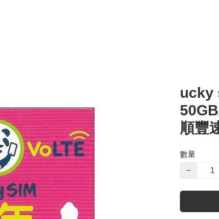
ucky
50G
順豐
數量
−