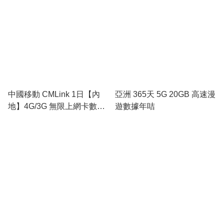
中國移動 CMLink 1日【內
亞洲 365天 5G 20GB 高速漫
地】4G/3G 無限上網卡數據
遊數據年咭
卡SIM咭 | 每日首1GB高速數
據