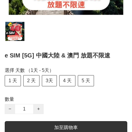
e SIM [5G] 中國大陸 & 澳門 放題不限速
選擇 天數 （1天 - 5天）
1 天
2 天
3天
4 天
5 天
數量
−
+
加至購物車