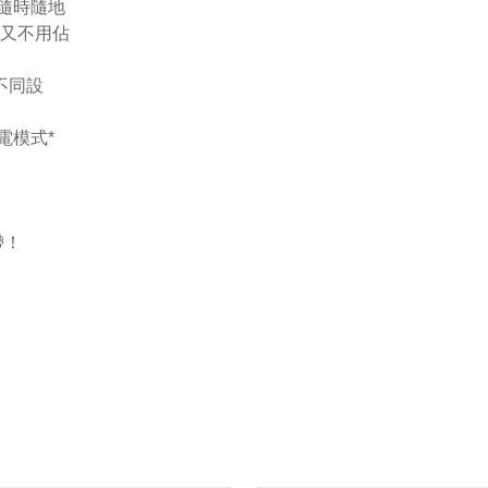
，隨時隨地
！又不用佔
種不同設
充電模式*
帶！