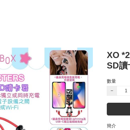
XO *
SD讀
數量
−
簡介