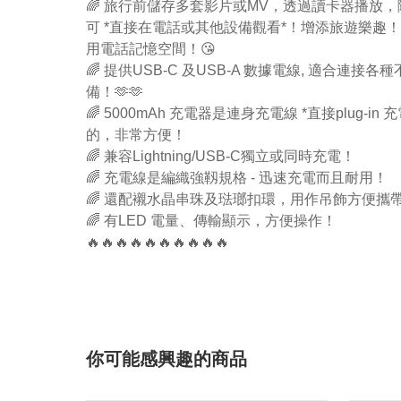
🌈 旅行前儲存多套影片或MV，透過讀卡器播放
可 *直接在電話或其他設備觀看*！增添旅遊樂趣
用電話記憶空間！😘
🌈 提供USB-C 及USB-A 數據電線, 適合連接各
備！🫶🫶
🌈 5000mAh 充電器是連身充電線 *直接plug-in 
的，非常方便！
🌈 兼容Lightning/USB-C獨立或同時充電！
🌈 充電線是編織強靱規格 - 迅速充電而且耐用！
🌈 還配襯水晶串珠及琺瑯扣環，用作吊飾方便攜
🌈 有LED 電量、傳輸顯示，方便操作！
🔥🔥🔥🔥🔥🔥🔥🔥🔥🔥
你可能感興趣的商品