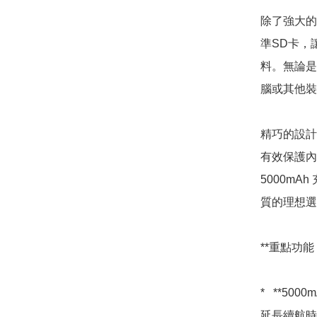
除了強大的充
準SD卡，
料。無論是
腦或其他裝
精巧的設計
有效保護內部
5000mA
質的理想選
**重點功能：
*   **
延長續航時