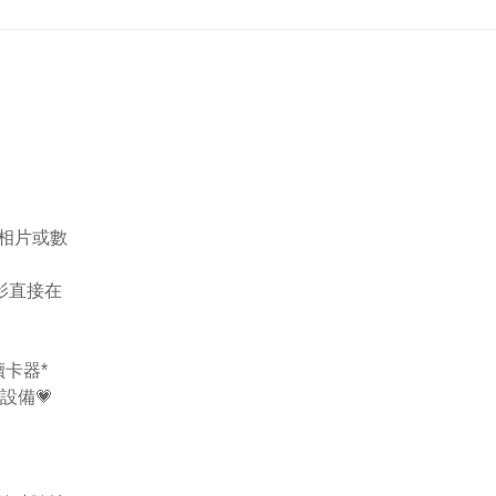
腦分享相片或數
電影直接在
D讀卡器*
他設備💗