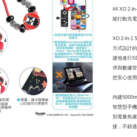
## XO 2
能行動充電
XO 2-In
方式設計的
捷地進行S
求與數據管
您安心使用
內建5000
智慧型手機
別電量焦慮
接，不錯過