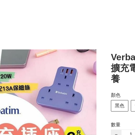
Verb
擴充
養
顏色
黑色
數量
−