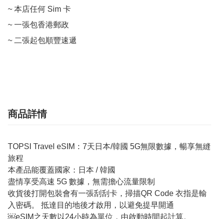
~ 本店任何 Sim 卡

~ 一張包香港郵政

~ 二張起包順豐速遞

商品詳情
TOPSI Travel eSIM：7天日本/韓國 5G無限數據，暢享無縫
旅程
本產品能覆蓋國家：日本 / 韓國
盡情享受高速 5G 數據，無需擔心流量限制
收貨後打開包裝會有一張刮刮卡，掃描QR Code 衣指是輸
入密碼。 抵達目的地後才啟用，以避免提早開通
￼eSIM之天數以24小時為單位，由啟動時間起計算。