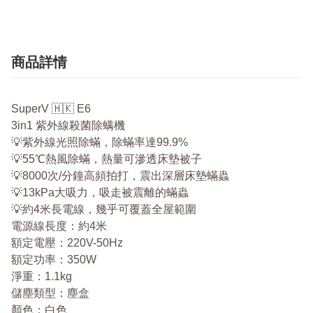
商品詳情
SuperV 🇭🇰 E6
3in1 紫外線殺菌除螨機
💡紫外線光照除蟎，除蟎率達99.9%
💡55℃熱風除蟎，熱量可滲透床墊被子
💡8000次/分鐘高頻拍打，震出深層床墊蟎蟲
💡13kPa大吸力，吸走被震離的蟎蟲
💡約4米長電線，幾乎可覆蓋全屋範圍
電源線長度：約4米
額定電壓：220V-50Hz
額定功率：350W
淨重：1.1kg
儲塵類型：塵盒
顏色：白色