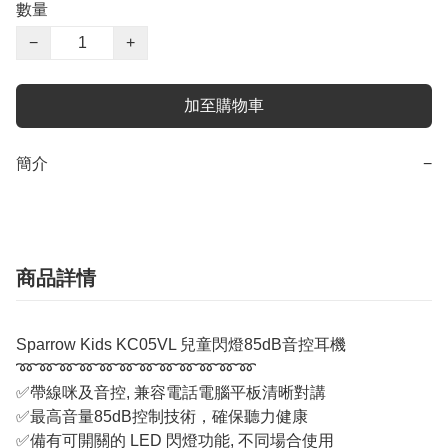
數量
−
+
加至購物車
簡介
−
商品詳情
Sparrow Kids KC05VL 兒童閃燈85dB音控耳機
➿➿➿➿➿➿➿➿➿➿➿➿
✅帶線咪及音控, 兼容電話電腦平板清晰對講
✅最高音量85dB控制技術，確保聽力健康
✅備有可開關的 LED 閃燈功能, 不同場合使用