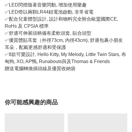
✅LED閃燈隨著音樂閃動, 增加使用樂趣
✅LED燈以兩顆LR44鈕電池啟動, 非常省電
✅配合兒童體型設計, 設計和物料完全附合歐盟國際CE,
RoHs 及 CPSIA 標準
✅舒適可伸展頭柄備有柔軟頭套, 貼合頭型
✅優質體貼耳套（外徑73cm, 內徑43cm), 舒適包裹小朋友
耳朵，配戴更感舒適和受保護
✅8款可愛設計, Hello Kitty, My Melody, Little Twin Stars, 布
甸狗, XO, AP鴨, Runabouts與及Thomas & Friends
贈送電腦轉換插頭線及優質收納袋
你可能感興趣的商品