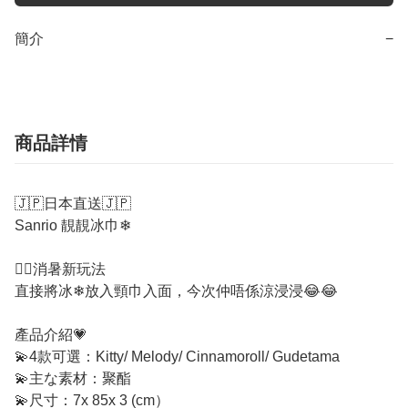
簡介
−
商品詳情
🇯🇵日本直送🇯🇵
Sanrio 靚靚冰巾❄
☝🏻消暑新玩法
直接將冰❄放入頸巾入面，今次仲唔係涼浸浸😂😂
產品介紹💗
💫4款可選：Kitty/ Melody/ Cinnamoroll/ Gudetama
💫主な素材：聚酯
💫尺寸：7x 85x 3 (cm）