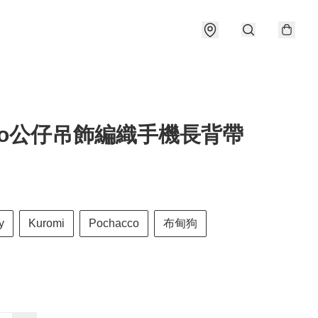
rio公仔吊飾編織手機長背帶
y
Kuromi
Pochacco
布甸狗