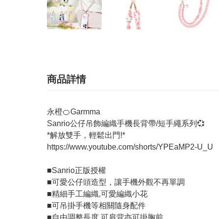
商品詳情
永橙🍊Garmma
Sanrio公仔吊飾編織手機長背帶/短手繩系列💞
*解放雙手，輕鬆出門!*
https://www.youtube.com/shorts/YPEaMP2-U_U
■Sanrio正版授權
■可愛公仔頭造型，讓手機外觀不再單調
■精細手工編織,可愛編織小花
■可吊掛手機等相關隨身配件
■自由調整長度.可肩背亦可掛胸前