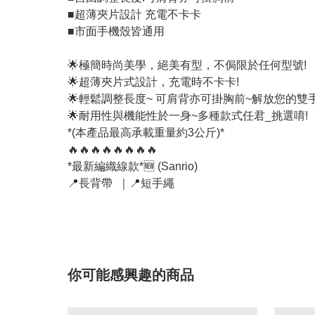
■超薄夾片設計 充電不卡卡
■市面手機殼皆通用
🌟極簡時尚美學，絕美有型，不侷限於任何型號!
🌟超薄夾片式設計，充電時不卡卡!
🌟輕鬆調整長度~ 可肩背亦可掛胸前~解放您的雙手
🌟耐用性與機能性於一身~多種款式任君_挑選唷!
*(本產品最高承載重量約3公斤)*
🔥🔥🔥🔥🔥🔥🔥🔥
*最新編織線款*🆕 (Sanrio)
📍長背帶 ｜📍短手繩
你可能感興趣的商品