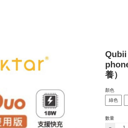
Qubi
phon
養）
顏色
綠色
數量
−