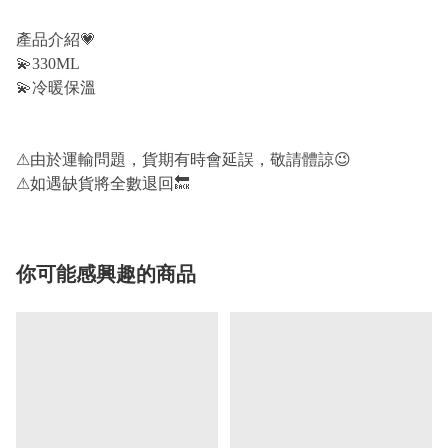
產品介紹
💗
💫
330ML
💫
冷暖保溫
⚠
由於運輸問題，貨期有時會延誤，敬請體諒
😉
⚠
如遇缺貨將全數退回
🔙
你可能感興趣的商品