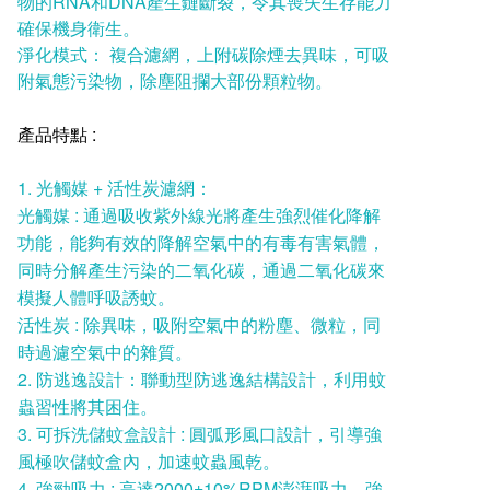
物的RNA和DNA產生鏈斷裂，令其喪失生存能力
確保機身衛生。
淨化模式： 複合濾網，上附碳除煙去異味，可吸
附氣態污染物，除塵阻攔大部份顆粒物。
產品特點 :
1. 光觸媒 + 活性炭濾網：
光觸媒 : 通過吸收紫外線光將產生強烈催化降解
功能，能夠有效的降解空氣中的有毒有害氣體，
同時分解產生污染的二氧化碳，通過二氧化碳來
模擬人體呼吸誘蚊。
活性炭 : 除異味，吸附空氣中的粉塵、微粒，同
時過濾空氣中的雜質。
2. 防逃逸設計：聯動型防逃逸結構設計，利用蚊
蟲習性將其困住。
3. 可拆洗儲蚊盒設計 : 圓弧形風口設計，引導強
風極吹儲蚊盒內，加速蚊蟲風乾。
4. 強勁吸力 : 高達2000±10%RPM澎湃吸力，強