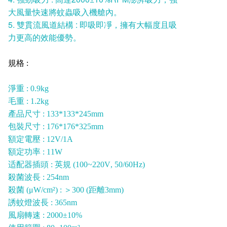
大風量快速將蚊蟲吸入機艙內。
5. 雙貫流風道結構 : 即吸即凈，擁有大幅度且吸
力更高的效能優勢。
規格
:
淨重
: 0.9kg
毛重
: 1.2kg
產品尺寸
: 133*133*245mm
包裝尺寸
: 176*176*325mm
額定電壓
: 12V/1A
額定功率
: 11W
适配器插頭
:
英規
(
100~220V
,
50/60Hz
)
殺菌波長
: 254nm
殺菌
(
μW/cm²
)
:
＞
300
(距離
3mm
)
誘蚊燈波長
: 365nm
風扇轉速
: 2000±10%