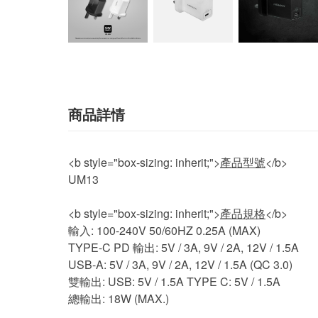
商品詳情
<b style="box-sizing: inherit;">
產品型號
</b>
UM13
<b style="box-sizing: inherit;">
產品規格
</b>
輸入: 100-240V 50/60HZ 0.25A (MAX)
TYPE-C PD 輸出: 5V / 3A, 9V / 2A, 12V / 1.5A
USB-A: 5V / 3A, 9V / 2A, 12V / 1.5A (QC 3.0)
雙輸出: USB: 5V / 1.5A TYPE C: 5V / 1.5A
總輸出: 18W (MAX.)