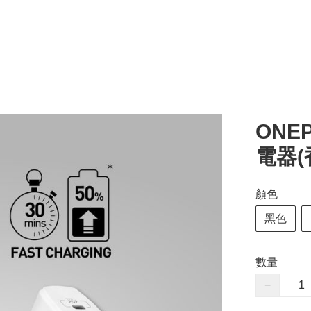
ONEP
電器
顏色
黑色
數量
−