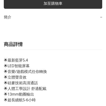
加至購物車
簡介
−
商品詳情
🌟最新藍芽5.4
🌟LED智能屏幕
🌟音樂/遊戲模式任你轉換
🌟立體聲音效
🌟硅麥技術高清通話
🌟人體工學設計 舒適配戴
🌟13mm動圈輸出
🌟超長續航5-6小時