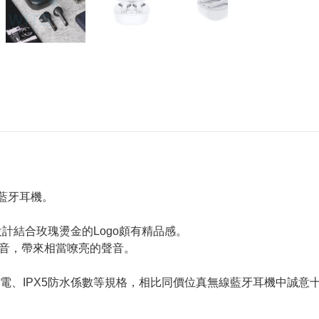
線藍牙耳機。
質的設計結合玫瑰燙金的Logo頗有精品感。
nd 調音，帶來相當嘹亮的聲音。
線充電、IPX5防水係數等規格，相比同價位真無線藍牙耳機中誠意