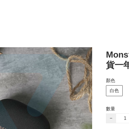
Monst
貨一
顏色
白色
數量
−