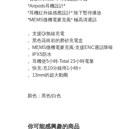
*Airpods耳機設計*
*耳機紅外線感應設計* 除下暫停播放
*MEMS微機電麥克風* 極高清通話
。支援Qi無線充電
。黑色花崗岩的磨砂充電盒
。MEMS微機電麥克風-支援ENC通話降噪
。IPX5防水
。耳機使5小時-Total 23小時電量
。快充-充10分鐘用1小時⚡
。13mm的超大動圈
顏色：黑色/白色
你可能感興趣的商品