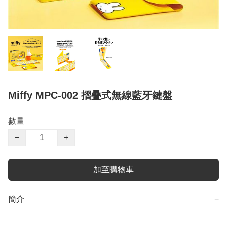
Miffy MPC-002 摺疊式無線藍牙鍵盤
數量
−
+
加至購物車
簡介
−