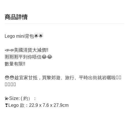
商品詳情
Lego mini背包🌟🌟
📣📣美國清貨大減價‼
🈹🈹🈹平到你唔信😂😂
數量有限‼
😳😳趁宜家甘抵，買黎郊遊、旅行、平時出街就岩曬啦👍🏻
👍🏻👍🏻
💫Size: ( 約）：
❣Lego 款：22.9 x 7.6 x 27.9cm