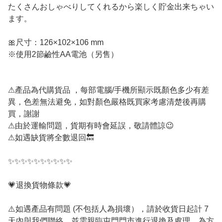
たくさんおしゃべりしてくれるから楽しく貯金出来ちゃい
ます。
🎀尺寸：126×102×106 mm
※使用2節鹼性AA電池（另售）
⚠產品為代購貨品 ，每部電腦/手機所顯示既顏色多少有差
異，色差無法避免，如對顏色嚴格既買家考慮清楚後再購
買，謝謝
⚠由於運輸問題，貨期有時會延誤，敬請體諒😉
⚠如遇缺貨將全數退回🔙
✨✨✨✨✨✨✨✨✨✨
💗退換貨物條款💗
⚠️如遇產品有問題 (不包括人為損壞），請於收貨日起計 7
天內與我們聯絡，並需親臨屯門門市進行退換及處理。為方