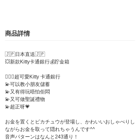
商品詳情
🇯🇵日本直送🇯🇵
💥新款Kitty卡通銀行💰貯金箱
🙋🏻‍♀️超可愛Kitty 卡通銀行
💫可以教小朋友儲蓄
💫又有得玩唔怕佢悶
💫又可做聖誕禮物
💫超正呀💗
お金を置くとピカチュウが登場し、かわいいおしゃべりし
ながらお金を取って隠れちゃうんです^^
音声パターンはなんと243通り！