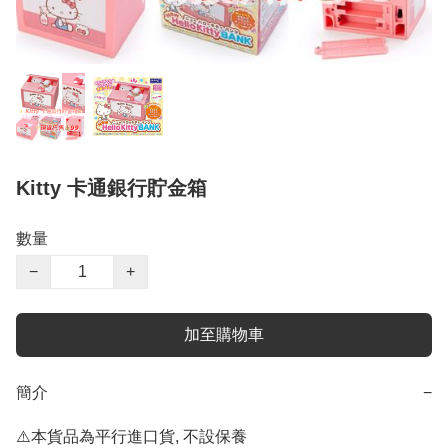
Kitty 卡通銀行貯金箱
數量
−
+
加至購物車
簡介
−
⚠️本貨品為平行進口貨, 不設保養