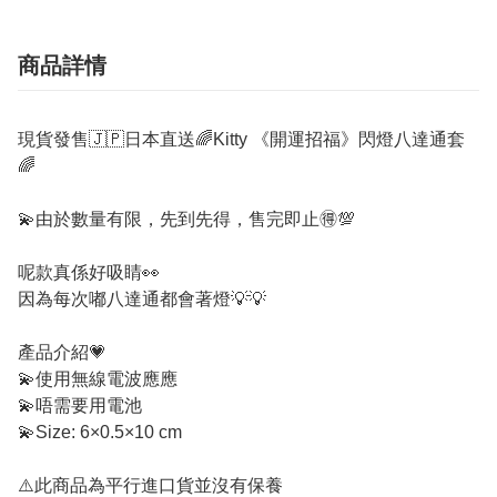
商品詳情
現貨發售🇯🇵日本直送🌈Kitty 《開運招福》閃燈八達通套
🌈
💫由於數量有限，先到先得，售完即止🉐💯
呢款真係好吸睛👀
因為每次嘟八達通都會著燈💡💡
產品介紹💗
💫使用無線電波應應
💫唔需要用電池
💫Size: 6×0.5×10 cm
⚠️此商品為平行進口貨並沒有保養