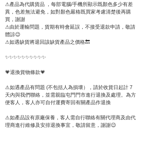
⚠產品為代購貨品 ，每部電腦/手機所顯示既顏色多少有差
異，色差無法避免，如對顏色嚴格既買家考慮清楚後再購
買，謝謝
⚠由於運輸問題，貨期有時會延誤，不接受退款申請，敬請
體諒😉
⚠如遇缺貨將退回該缺貨產品之價格🔙
✨✨✨✨✨✨✨✨✨✨
💗退換貨物條款💗
⚠️如遇產品有問題 (不包括人為損壞），請於收貨日起計 7
天內與我們聯絡，並需親臨屯門門市進行退換及處理。為方
便客人，客人亦可自付運費寄回有關產品作退換
⚠️如產品設有原廠保養，客人需自行聯絡有關代理商及由代
理商進行維修及安排退換事宜，敬請留意，謝謝😉