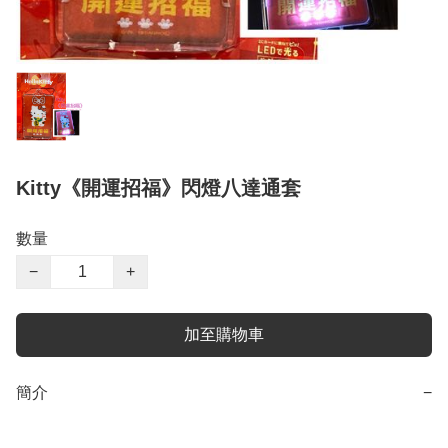
Kitty《開運招福》閃燈八達通套
數量
−
+
加至購物車
簡介
−