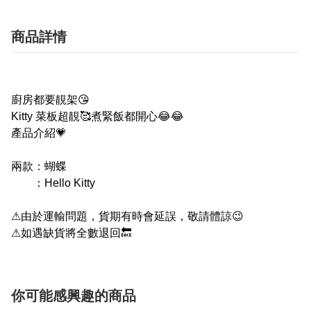
商品詳情
廚房都要靚架
😘
Kitty
菜板超靚
🥰
煮緊飯都開心
😂😂
產品介紹
💗
兩款：蝴蝶
：
Hello Kitty
⚠
由於運輸問題，貨期有時會延誤，敬請體諒
😉
⚠
如遇缺貨將全數退回
🔙
你可能感興趣的商品