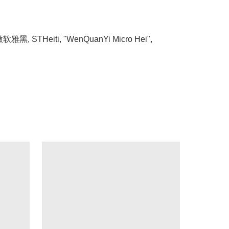
ei", 微软雅黑, STHeiti, "WenQuanYi Micro Hei",