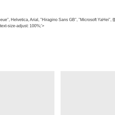
ca Neue", Helvetica, Arial, "Hiragino Sans GB", "Microsoft YaH
-text-size-adjust: 100%;'>