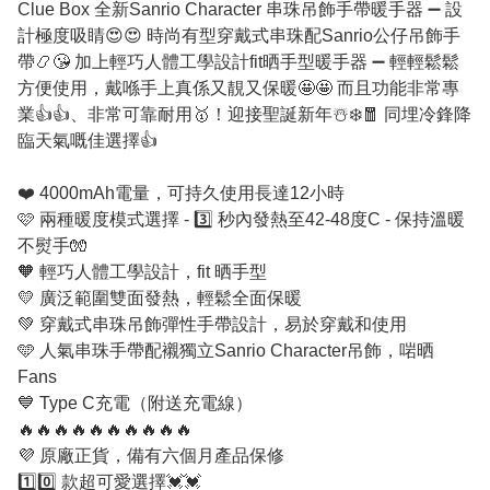
Clue Box 全新Sanrio Character 串珠吊飾手帶暖手器
➖
設
計極度吸睛
😍
😍
時尚有型穿戴式串珠配Sanrio公仔吊飾手
帶
📿
😘
加上輕巧人體工學設計fit晒手型暖手器
➖
輕輕鬆鬆
方便使用，戴喺手上真係又靚又保暖
🤩
🤩
而且功能非常專
業
👍
👍
、非常可靠耐用
🥇
！迎接聖誕新年
☃️
❄️
🧧
同埋冷鋒降
臨天氣嘅佳選擇
👍
❤️
4000mAh電量，可持久使用長達12小時
🩷
兩種暖度模式選擇 -
3️⃣
秒內發熱至42-48度C - 保持溫暖
不熨手
🧤
🧡
輕巧人體工學設計，fit 晒手型
💛
廣泛範圍雙面發熱，輕鬆全面保暖
💚
穿戴式串珠吊飾彈性手帶設計，易於穿戴和使用
🩵
人氣串珠手帶配襯獨立Sanrio Character吊飾，啱晒
Fans
💙
Type C充電（附送充電線）
🔥
🔥
🔥
🔥
🔥
🔥
🔥
🔥
🔥
🔥
💜
原廠正貨，備有六個月產品保修
1️⃣
0️⃣
款超可愛選擇
💓
💓