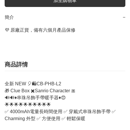
加至購物車
簡介
−
💜 原廠正貨，備有六個月產品保修
商品詳情
全新 NEW
🎈
🛍
CB-PHB-L2
🎁
Clue Box
✖️
Sanrio Character
🎀
🔊
🔊
♦️
串珠吊飾手帶暖手器
♦️
😍
🌟
🌟
🌟
🌟
🌟
🌟
🌟
🌟
🌟
🌟
✅
4000mAh電量長時間使用
✅
穿戴式串珠吊飾手帶
✅
Charming 外型
✅
方便使用
✅
輕鬆保暖