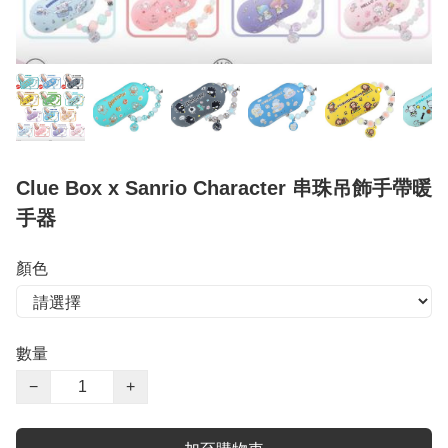
Clue Box x Sanrio Character 串珠吊飾手帶暖
手器
顏色
數量
−
+