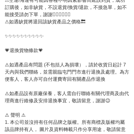
⚠
空運/海運有可能因各種不明因素影響而延誤到貨，成功
訂購後，如非缺貨，不設退貨/換貨/退款，不接急單，如不
能接受請勿下單，謝謝
🙇🏻‍♀️
🙇🏻‍♀️
⚠
如遇缺貨將退回該缺貨產品之價格
🔙
✨
✨
✨
✨
✨
✨
✨
✨
✨
✨
💗
退換貨物條款
💗
⚠️
如遇產品有問題 (不包括人為損壞），請於收貨日起計 7
天內與我們聯絡，並需親臨屯門門市進行退換及處理。為方
便客人，客人亦可自付運費寄回有關產品作退換
⚠️
如產品設有原廠保養，客人需自行聯絡有關代理商及由代
理商進行維修及安排退換事宜，敬請留意，謝謝
😉
⚠️
聲明
⚠️
1.
本公司並沒持有任何品牌之版權。所有商標及版權均屬
該品牌持有人， 圖片及資料轉載只作分享用途，敬請留意