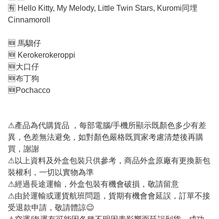
🈶
Hello Kitty, My Melody, Little Twin Stars, Kuromi同埋
Cinnamoroll
🆕
馬騮仔
🆕
Kerokerokeroppi
🆕
大口仔
🆕
布丁狗
🆕
Pochacco
⚠
產品為代購貨品 ，每部電腦/手機所顯示既顏色多少有差
異，色差無法避免，如對顏色嚴格既買家考慮清楚後再購
買，謝謝
⚠
以上資料及外盒包裝只供參考，商品外盒原廠有更換新包
裝權利，一切以實物為準
⚠
經過長途運輸，外盒包裝有機會破損，敬請留意
⚠
由於運輸或運貨航班問題，貨期有機會會延誤，訂單不接
受退款申請，敬請體諒
😉