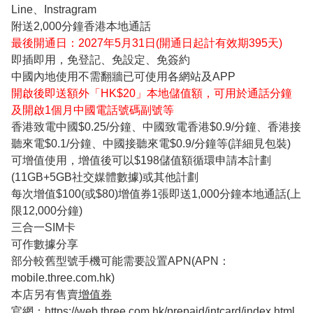
Line、Instragram
附送2,000分鐘香港本地通話
最後開通日：2027年5月31日(開通日起計有效期395天)
即插即用，免登記、免設定、免簽約
中國內地使用不需翻牆已可使用各網站及APP
開啟後即送額外「HK$20」本地儲值額，可用於通話分鐘
及開啟1個月中國電話號碼副號等
香港致電中國$0.25/分鐘、中國致電香港$0.9/分鐘、香港接
聽來電$0.1/分鐘、中國接聽來電$0.9/分鐘等(詳細見包裝)
可增值使用，增值後可以$198儲值額循環申請本計劃
(11GB+5GB社交媒體數據)或其他計劃
每次增值$100(或$80)增值券1張即送1,000分鐘本地通話(上
限12,000分鐘)
三合一SIM卡
可作數據分享
部分較舊型號手機可能需要設置APN(APN：
mobile.three.com.hk)
本店另有售賣
增值券
官網：
https://web.three.com.hk/prepaid/intcard/index.html