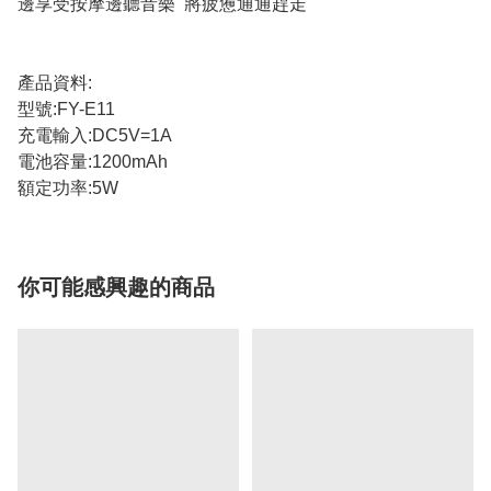
邊享受按摩邊聽音樂 將疲憊通通趕走
產品資料:
型號:FY-E11
充電輸入:DC5V=1A
電池容量:1200mAh
額定功率:5W
你可能感興趣的商品