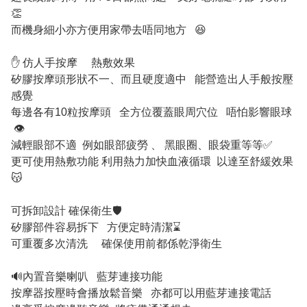
👏
而機身細小亦方便用家帶去唔同地方 😆
✋ 仿人手按摩 熱敷效果
矽膠按摩頭形狀不一、而且硬度適中 能營造出人手般按壓
感覺
每邊各有10粒按摩頭 全方位覆蓋眼周穴位 唔怕影響眼球
👁
減輕眼部不適 例如眼部疲勞 、 黑眼圈、眼袋重等等✅
更可使用熱敷功能 利用熱力加快血液循環 以達至舒緩效果
😽
可拆卸設計 確保衛生🛡
矽膠部件容易拆下 方便定時清潔⌛
可重覆多次清洗 確保使用前都係乾淨衛生
🔊內置音樂喇叭 藍芽連接功能
按摩器按壓時會播放鬆音樂 亦都可以用藍芽連接電話