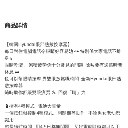
商品詳情
【韓國Hyundai眼部熱敷按摩器】
每日對住電腦電話令眼睛好容易攰 👀 特別係大家電話不離
身📱
眼睛乾澀 、累積疲勞係十分常見的問題 除咗要有適當時間
休息 🛌
也可以幫眼睛按摩 畀雙眼放鬆嘅時間 全新Hyundai眼部熱
敷按摩器
隨時助你舒緩雙眼疲勞 💪 回復「睛」力
🔋擁有4種模式 電池大電量
一個按鈕就控制4種模式、開關機等動作 不論男女老幼都
識用
超長續航時間 用4-5日都無問題 叉好電就隨時都可以用