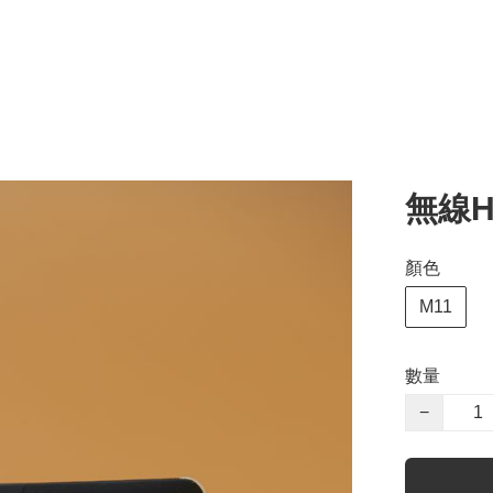
無線H
顏色
M11
數量
−