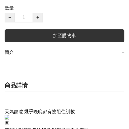
數量
−
+
加至購物車
簡介
−
商品詳情
天氣熱咗 幾乎晚晚都有蚊阻住訓教