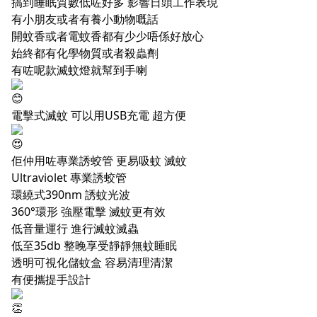
搞到睡眠質數低咗好多 影響日頭工作表現
有小朋友或者有養小動物嘅話
開蚊香或者電蚊香都有少少唔係好放心
始終都有化學物質或者殺蟲劑
有咗呢款滅蚊燈就幫到手喇
電擊式滅蚊 可以用USB充電 超方便
佢仲用咗專業誘蛟管 更易吸蚊 滅蚊
Ultraviolet 專業誘蛟管
環繞式390nm 誘蚊光波
360°環形 強壓電擊 滅蚊更有效
低音量運行 進行滅蚊滅蟲
低至35db 整晚享受靜靜無蚊睡眠
透明可視化儲蚊盒 容易清理清潔
有便攜提手設計