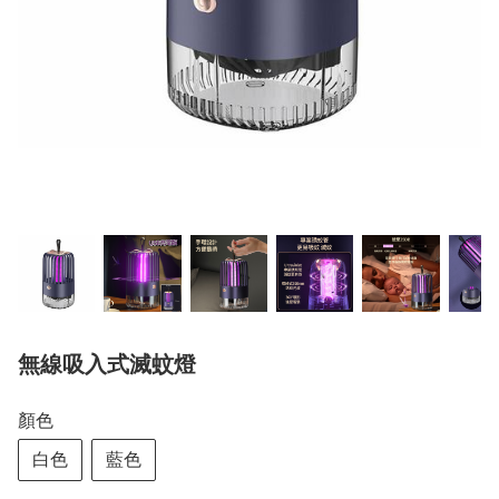
無線吸入式滅蚊燈
顏色
白色
藍色