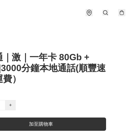
｜激｜一年卡 80Gb +
b|3000分鐘本地通話(順豐速
運費）
+
加至購物車