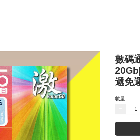
數碼通
20G
遞免
數量
−