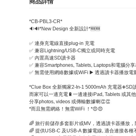
商品詳情
*CB-PBL3-CR*
🔉🔊*New Design 全新設計*🆕🆕
✅ 連身充電線直接plug-in 充電
✅ 兼容Lightning/USB-C獨立或同時充電
✅ 內置高速SD讀卡器
✅ 兼容Smartphones, Tablets, Laptops和
✅ 無需使用網絡數據或WiFi ▶️ 透過讀卡器播放電影
*Clue Box 全新獨家2-In-1 5000mAh 充電器➕S
而家可以一邊充電🔋一邊連接iPad, Tablets 或其
分享photos, videos 或傳輸數據喇👏👏
*而且無需網絡！無需WiFi ！*😍😍
🌈 旅行前儲存多套影片或MV，透過讀卡器播放
🌈 提供USB-C 及USB-A 數據電線, 適合連接各種