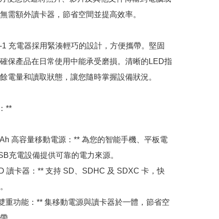
無需額外讀卡器，節省空間並提高效率。

-In-1 充電器採用緊湊輕巧的設計，方便攜帶。堅固
確保產品在日常使用中能承受磨損。清晰的LED指
餘電量和讀取狀態，讓您隨時掌握設備狀況。

**

5000mAh 高容量移動電源：** 為您的智能手機、平板電
SB充電設備提供可靠的電力來源。

速 SD 讀卡器：** 支持 SD、SDHC 及 SDXC 卡，快
。

2-In-1 雙重功能：** 集移動電源與讀卡器於一體，節省空
帶。
