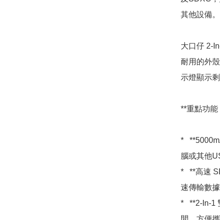
其他設備。
大口仔 2
耐用的外殼
示燈顯示剩
**重點功能：
*   **
腦或其他U
*   **高
速傳輸數據
*   **
間，方便攜