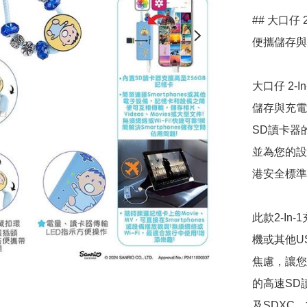
## 大口仔 2
便攜儲存與
大口仔 2-
儲存與充電
SD讀卡器
並為您的設
港安全標準
此款2-In
機或其他U
焦慮，讓您
的高速SD
及SDXC