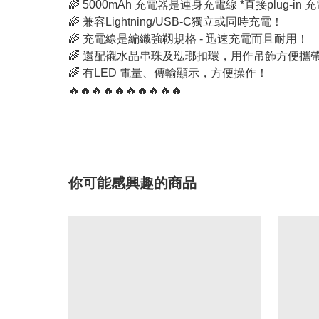
🌈 5000mAh 充電器是連身充電線 *直接plug-i
🌈 兼容Lightning/USB-C獨立或同時充電！
🌈 充電線是編織強靱規格 - 迅速充電而且耐用！
🌈 還配襯水晶串珠及琺瑯扣環，用作吊飾方便攜
🌈 有LED 電量、傳輸顯示，方便操作！
🔥🔥🔥🔥🔥🔥🔥🔥🔥🔥
你可能感興趣的商品