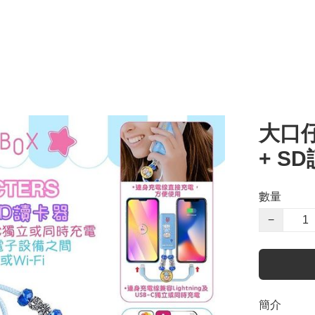
大口仔*
+ S
數量
−
簡介