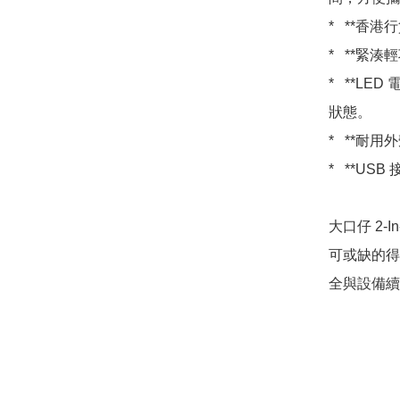
*   **
*   **
*   **
狀態。

*   **
*   **
大口仔 2-I
可或缺的得