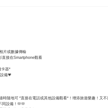
電腦分享相片或數據傳輸
直接在Smartphone觀看
D讀卡器*
他設備💗
，隨時隨地可 *直接在電話或其他設備觀看*！增添旅遊樂趣！又不
不同設備！🫶🫶