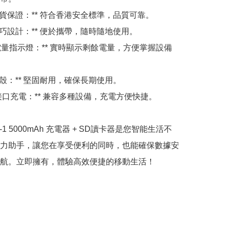
香港行貨保證：** 符合香港安全標準，品質可靠。

緊湊輕巧設計：** 便於攜帶，隨時隨地使用。

LED 電量指示燈：** 實時顯示剩餘電量，方便掌握設備
耐用外殼：** 堅固耐用，確保長期使用。

USB 接口充電：** 兼容多種設備，充電方便快捷。

n-1 5000mAh 充電器 + SD讀卡器是您智能生活不
力助手，讓您在享受便利的同時，也能確保數據安