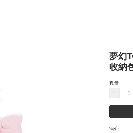
夢幻Tw
收納
數量
−
簡介