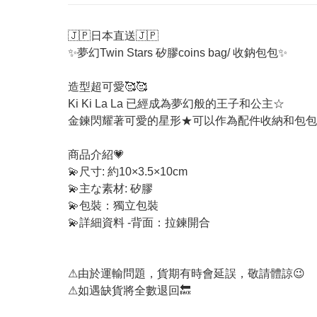
🇯🇵日本直送🇯🇵
✨夢幻Twin Stars 矽膠coins bag/ 收鈉包包✨
造型超可愛🥰🥰
Ki Ki La La 已經成為夢幻般的王子和公主☆
金鍊閃耀著可愛的星形★可以作為配件收納和包包
商品介紹💗
💫尺寸: 約10×3.5×10cm
💫主な素材: 矽膠
💫包裝：獨立包裝
💫詳細資料
-背面：拉鍊開合
⚠由於運輸問題，貨期有時會延誤，敬請體諒😉
⚠如遇缺貨將全數退回🔙