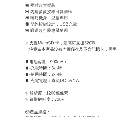
💟 兩吋超大螢幕
💟 內建多款授權可愛圖框
💟 輕巧機身，兒童專用
💟 簡約按鍵設計，USB充電
💟 附送超可愛專屬吊繩
❇️ 支援MicroSD 卡，最高可支援32GB
（注意⚠️本產品沒有內置儲存及不含記憶卡，需
🔋電池容量：900mAh
🔋-充電時間：3小時
🔋-使用時間：2小時
🔋-充電電壓：直流DC-5V/1A
✨ 解析度：1200萬像素
✨ 錄影解析度：720P
📦產品規格：