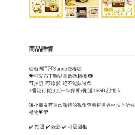
商品詳情
🟡台灣🇹🇼Sanrio授權🟡
💝可愛布丁狗兒童數碼相機 📷
可拍照‼️可錄影‼️絕不能錯過😍
⚡香港行貨🇭🇰一年保養⚡附送16GB 記憶卡
讓小朋友有自己獨特的視角查看這世界👀拍下所觀
禮物💝🎁
✔️ 拍照 ✔️ 錄影 ✔️ 可愛圖框