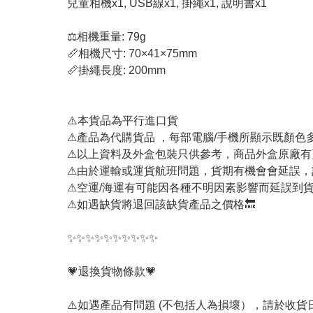
兒童相機x1, USB線x1, 掛繩x1, 說明書x1
⚖️相機重量: 79g
📏相機尺寸: 70×41×75mm
📏掛繩長度: 200mm
⚠️本貨品為平行進口貨
⚠產品為代購貨品 ，每部電腦/手機所顯示既顏
⚠以上資料及外盒包裝只供參考，商品外盒原廠有
⚠由於運輸或運貨航班問題，貨期有機會會延誤，
⚠空運/海運有可能因各種不明因素影響而延誤到貨，成功
⚠如遇缺貨將退回該缺貨產品之價格🔙
✨✨✨✨✨✨✨✨✨✨
💗退換貨物條款💗
⚠️如遇產品有問題 (不包括人為損壞），請於收