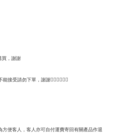
購買，謝謝
單，謝謝🙇🏻‍♀️🙇🏻‍♀️
。為方便客人，客人亦可自付運費寄回有關產品作退