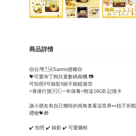
商品詳情
🟡台灣🇹🇼Sanrio授權🟡
💝可愛布丁狗兒童數碼相機 📷
可拍照‼️可錄影‼️絕不能錯過😍
⚡香港行貨🇭🇰一年保養⚡附送16GB 記憶卡
讓小朋友有自己獨特的視角查看這世界👀拍下所觀
禮物💝🎁
✔️ 拍照 ✔️ 錄影 ✔️ 可愛圖框