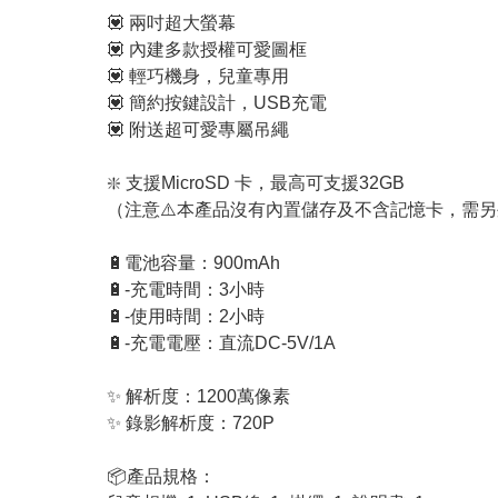
💟 兩吋超大螢幕
💟 內建多款授權可愛圖框
💟 輕巧機身，兒童專用
💟 簡約按鍵設計，USB充電
💟 附送超可愛專屬吊繩
❇️ 支援MicroSD 卡，最高可支援32GB
（注意⚠️本產品沒有內置儲存及不含記憶卡，需
🔋電池容量：900mAh
🔋-充電時間：3小時
🔋-使用時間：2小時
🔋-充電電壓：直流DC-5V/1A
✨ 解析度：1200萬像素
✨ 錄影解析度：720P
📦產品規格：