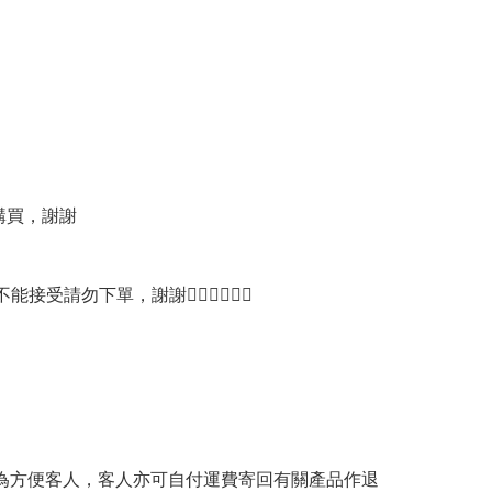
購買，謝謝
單，謝謝🙇🏻‍♀️🙇🏻‍♀️
。為方便客人，客人亦可自付運費寄回有關產品作退