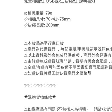
兒童相機x1, USB線x1, 掛繩x1, 說明書x1
⚖️相機重量: 79g
📏相機尺寸: 70×41×75mm
📏掛繩長度: 200mm
⚠️本貨品為平行進口貨
⚠產品為代購貨品 ，每部電腦/手機所顯示既顏
⚠以上資料及外盒包裝只供參考，商品外盒原廠有
⚠由於運輸或運貨航班問題，貨期有機會會延誤，
⚠空運/海運有可能因各種不明因素影響而延誤到貨，成功
⚠如遇缺貨將退回該缺貨產品之價格🔙
✨✨✨✨✨✨✨✨✨✨
💗退換貨物條款💗
⚠️如遇產品有問題 (不包括人為損壞），請於收