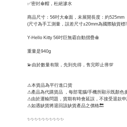
✅密封傘帽，杜絕滲水
商品尺寸：56吋大傘面，未展開長度：約525mm
(尺寸為手工測量，誤差尺寸±20mm為國際驗貨標
Y-Hello Kitty 56吋巨無霸自動摺疊傘
重量是940g
💫由於數量有限，先到先得，售完即止🉐💯
⚠️本貨品為平行進口貨
⚠產品為代購貨品 ，每部電腦/手機所顯示既顏
⚠由於運輸問題，貨期有時會延誤，不接受退款申
⚠如遇缺貨將退回該缺貨產品之價格🔙
✨✨✨✨✨✨✨✨✨✨