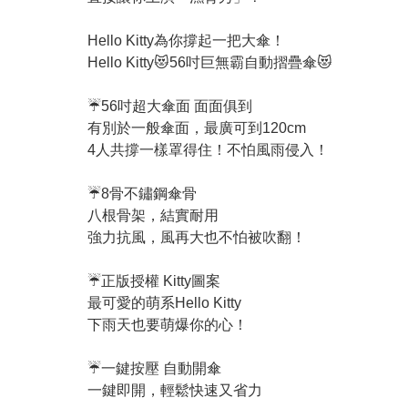
Hello Kitty為你撐起一把大傘！
Hello Kitty😻56吋巨無霸自動摺疊傘😻
☔56吋超大傘面 面面俱到
有別於一般傘面，最廣可到120cm
4人共撐一樣罩得住！不怕風雨侵入！
☔8骨不鏽鋼傘骨
八根骨架，結實耐用
強力抗風，風再大也不怕被吹翻！
☔正版授權 Kitty圖案
最可愛的萌系Hello Kitty
下雨天也要萌爆你的心！
☔一鍵按壓 自動開傘
一鍵即開，輕鬆快速又省力