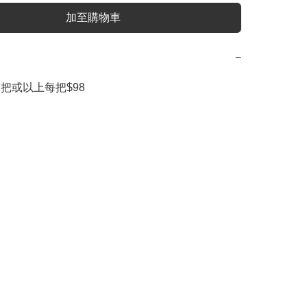
加至購物車
−
 2把或以上每把$98