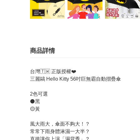
商品詳情
台灣🇹🇼 正版授權❤️
三麗鷗 Hello Kitty 56吋巨無霸自動摺疊傘
2色可選
⚫黑
🟡黃
風大雨大，傘面不夠大！？
常常下雨身體淋濕一大半？
直接讓你上演「濕背秀」？