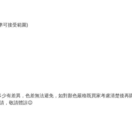
準可接受範圍)
色多少有差異，色差無法避免，如對顏色嚴格既買家考慮清楚後再
請，敬請體諒😉