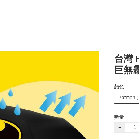
台灣 He
巨無
顏色
Batman
數量
−