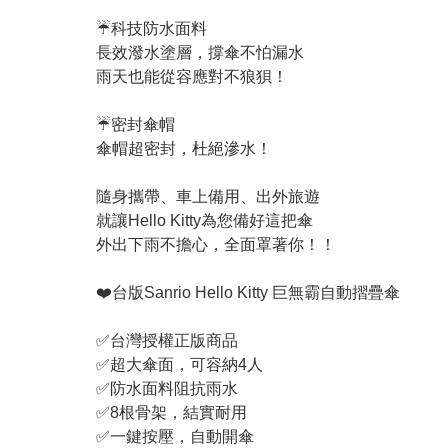
☔科技防水面料
長效潑水塗層，撐傘不怕漏水
雨天也能從容應對不狼狽！
☔密封傘帽
傘帽超密封，杜絕滲水！
隨身攜帶、車上備用、出外旅遊
就讓Hello Kitty為您備好這把傘
外出下雨不擔心，全面罩著你！！
❤️台版Sanrio Hello Kitty 巨無霸自動摺疊傘
✅台灣授權正版商品
✅超大傘面，可容納4人
✅防水面料阻抗雨水
✅8根骨架，結實耐用
✅一鍵按壓，自動開傘