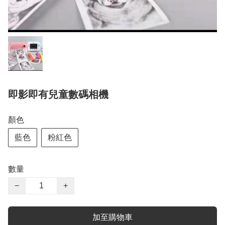
即影即有兒童數碼相機
顏色
藍色
粉紅色
數量
−
+
加至購物車