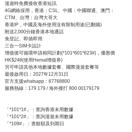
漫遊時免費接收香港短訊
4G網絡採用，香港：CSL、中國：中國聯通、澳門：
CTM、台灣：台灣大哥大
香港IP，中國及海外使用沒有限制用途(已翻牆)
附送2,000分鐘香港本地通話
免登記、即插即用
三合一SIM卡設計
增值後可循環申請相同計劃(*101*601*623#)，優惠價
HK$248(使用Hemat增值券)
另可申請其他本地數據套餐、國際漫遊套餐等
最後啟用日：2027年12月31日
官方支援whatsapp：67768800
服務熱線：179 179 / 海外撥打 800 00179179
「*101*1#」：查詢香港未用數據
「*101*2#」：查詢漫遊未用數據
「*109#」：查餘額及到期日